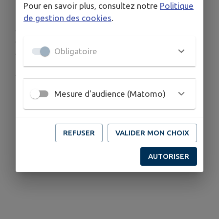
Pour en savoir plus, consultez notre
Politique
de gestion des cookies
.
Dans un esprit de convivialité, il y aura
également des boissons et grignotages à
Obligatoire
consommer sur place
🥂
N'hésitez pas à partager l'info autour de vous !
Mesure d'audience (Matomo)
REFUSER
VALIDER MON CHOIX
AUTORISER