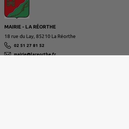
MAIRIE - LA RÉORTHE
18 rue du Lay, 85210 La Réorthe
02 51 27 81 52
mairie@lareorthe.fr
M'Y RENDRE
www.lareorthe.fr