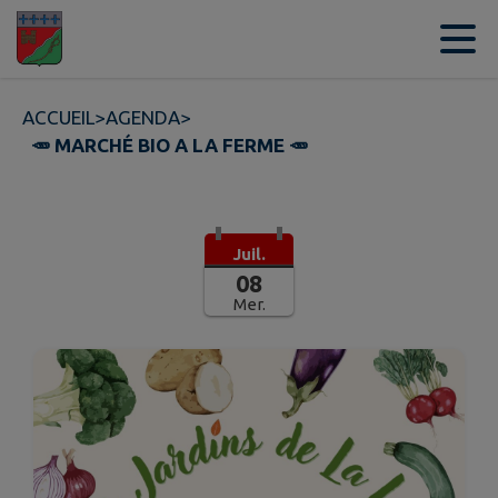
Contenu
Menu
Recherche
Pied de page
ACCUEIL
>
AGENDA
>
🥕 MARCHÉ BIO A LA FERME 🥕
Juil.
08
Mer.