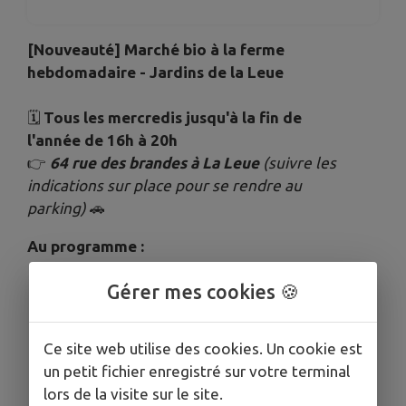
[Nouveauté] Marché bio à la ferme
hebdomadaire - Jardins de la Leue
🗓
Tous les mercredis jusqu'à la fin de
l'année de 16h à 20h
👉
64 rue des brandes à La Leue
(suivre les
indications sur place pour se rendre au
parking)
🚗
Au programme :
Vous y trouverez des 🍅
légumes de
Gérer mes cookies 🍪
saison
🍅
Mais également des
produits bios de
Ce site web utilise des cookies. Un cookie est
producteurs locaux
(pains, œufs, fromages,
un petit fichier enregistré sur votre terminal
lait, légumes secs, pâtes, huiles, savon...)
🧀
lors de la visite sur le site.
🥖