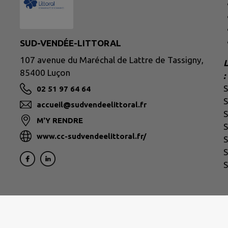
SUD-VENDÉE-LITTORAL
107 avenue du Maréchal de Lattre de Tassigny,
L
85400 Luçon
:
02 51 97 64 64
S
accueil@sudvendeelittoral.fr
S
M'Y RENDRE
S
www.cc-sudvendeelittoral.fr/
S
S
S