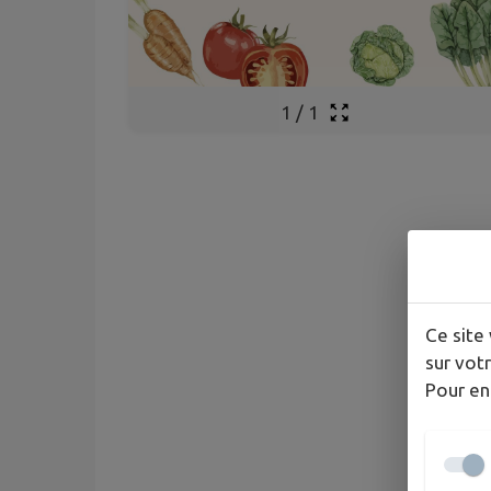
1
/
1
Ce site 
sur votr
Pour en