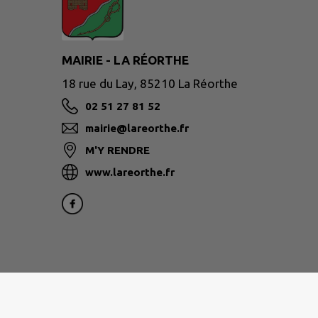
MAIRIE - LA RÉORTHE
18 rue du Lay, 85210 La Réorthe
02 51 27 81 52
mairie@lareorthe.fr
M'Y RENDRE
www.lareorthe.fr