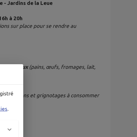
 - Jardins de la Leue
 16h à 20h
tions sur place pour se rendre au
teurs locaux
(pains, œufs, fromages, lait,
gistré
t des boissons et grignotages à consommer
kies
.