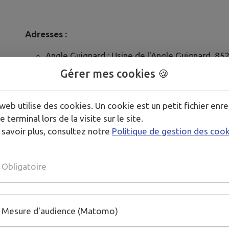
Adresses :
Angle Guignard : Usine de l'Angle Guignard, 8
Station d’épuration : Station d'épuration, Rue
Gérer mes cookies 🍪
web utilise des cookies. Un cookie est un petit fichier enre
____________________________________________
e terminal lors de la visite sur le site.
_
 savoir plus, consultez notre
Politique de gestion des coo
Obligatoire
Réservez gratuitement vos places en ligne sur le si
Inscription :
Mesure d'audience (Matomo)