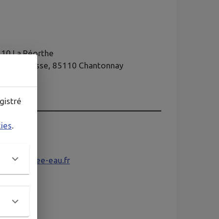
5210 La Réorthe
 de la Poirasse, 85110 Chantonnay
gistré
_____________________________________
kies
.
te de
vendee-eau.fr