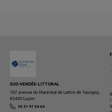
H
SUD-VENDÉE-LITTORAL
107 avenue du Maréchal de Lattre de Tassigny,
L
85400 Luçon
:
02 51 97 64 64