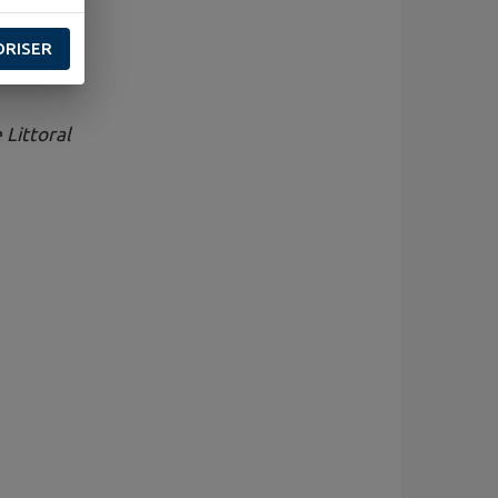
ORISER
Littoral