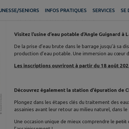
GUIGNARD
UNESSE/SENIORS
INFOS PRATIQUES
SERVICES
SE 
Publié le lundi 18 août 2025 - La Réorthe
Visitez l’usine d’eau potable d’Angle Guignard à 
De la prise d’eau brute dans le barrage jusqu’à sa dis
production d’eau potable. Une immersion au cœur d’
Les inscriptions ouvriront à partir du 18 août 202
Découvrez également la station d’épuration de 
Plongez dans les étapes clés du traitement des e
assainies avant leur retour au milieu naturel, dans l
Une occasion unique de mieux comprendre le
petit
c
l’assainissement !