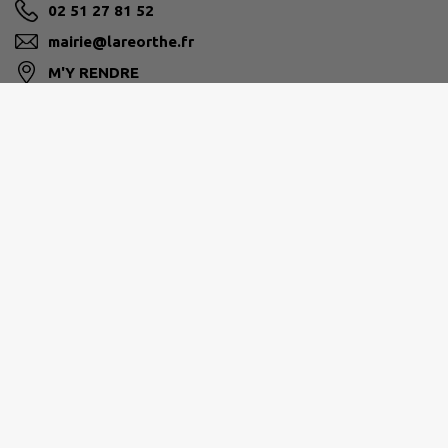
02 51 27 81 52
mairie@lareorthe.fr
M'Y RENDRE
www.lareorthe.fr
SUD-VENDÉE-LITTORAL
107 avenue du Maréchal de Lattre de Tassigny, 85400
Luçon