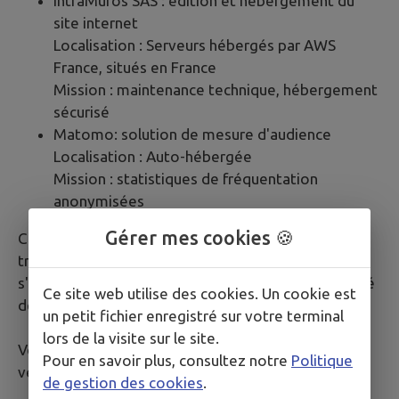
IntraMuros SAS : édition et hébergement du
site internet
Localisation : Serveurs hébergés par AWS
France, situés en France
Mission : maintenance technique, hébergement
sécurisé
Matomo: solution de mesure d'audience
Localisation : Auto-hébergée
Mission : statistiques de fréquentation
anonymisées
Gérer mes cookies 🍪
Ces prestataires sont liés par des contrats de sous-
traitance conformes à l'article 28 du RGPD et
s'engagent à garantir la sécurité et la confidentialité
Ce site web utilise des cookies. Un cookie est
de vos données.
un petit fichier enregistré sur votre terminal
lors de la visite sur le site.
Vos données ne font l'objet d'aucune cession ou
Pour en savoir plus, consultez notre
Politique
vente à des fins commerciales.
de gestion des cookies
.