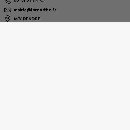
02 51 27 81 52
mairie@lareorthe.fr
M'Y RENDRE
www.lareorthe.fr
SUD-VENDÉE-LITTORAL
107 avenue du Maréchal de Lattre de Tassigny, 85400
Luçon
02 51 97 64 64