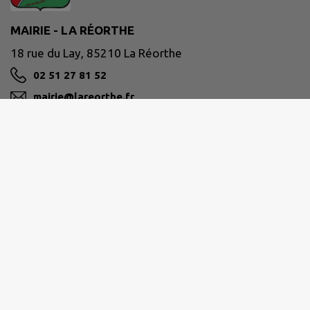
MAIRIE - LA RÉORTHE
18 rue du Lay, 85210 La Réorthe
02 51 27 81 52
mairie@lareorthe.fr
M'Y RENDRE
www.lareorthe.fr