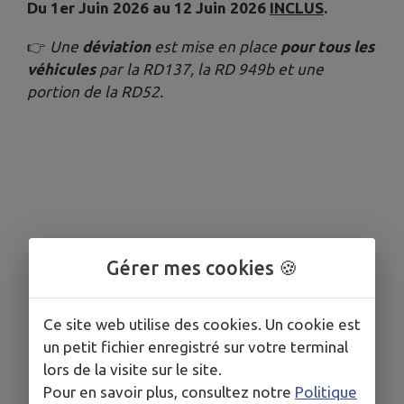
Du 1er Juin 2026 au 12 Juin 2026
INCLUS
.
👉
Une
déviation
est mise en place
pour tous les
véhicules
par la RD137, la RD 949b et une
portion de la RD52.
Gérer mes cookies 🍪
Ce site web utilise des cookies. Un cookie est
un petit fichier enregistré sur votre terminal
lors de la visite sur le site.
Pour en savoir plus, consultez notre
Politique