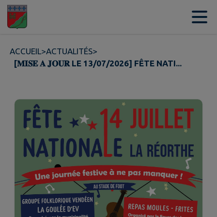
Contenu
Menu
Recherche
Pied de page
ACCUEIL
>
ACTUALITÉS
>
[𝐌𝐈𝐒𝐄 𝐀 𝐉𝐎𝐔𝐑 LE 13/07/2026] FÊTE NATI...