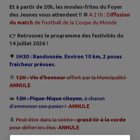
Et à partir de 20h, les moules-frites du Foyer
des Jeunes vous attendent !!
⚽
A 21h : D
iffusion
du match
de football de la Coupe du Monde
👉 Retrouvez le programme des festivités du
14 juillet 2026 !
🌳
8
H30 :
Randonnée. Environ 10 km, 2 poses
fraîcheur prévues.
🥂
12H : Vin d’honneur
offert par la Municipalité
ANNULE
🥪
13H : Pique-Nique citoyen
, à chacun
d’emmener son panier !
ANNULE
🐧
Peut-être dans la soirée
:
grand tir à la corde
pour défier les élus
ANNULE