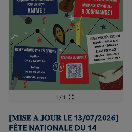
1
/
1
[𝐌𝐈𝐒𝐄 𝐀 𝐉𝐎𝐔𝐑 LE 13/07/2026]
FÊTE NATIONALE DU 14