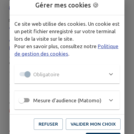
🧶
16H30 : Goûter par l’Atelier Tricoter &
Gérer mes cookies 🍪
Papote
r
ANNULE
🎲
17H - 21H : Jeux pour tous
avec jeux en bois,
Ce site web utilise des cookies. Un cookie est
Corn Hole, Jeu de la Grenouille et puissance 4
un petit fichier enregistré sur votre terminal
lors de la visite sur le site.
🍟
A partir de 20H : le Repas Moules-Frites
du
Pour en savoir plus, consultez notre
Politique
Foyer des Jeunes
de gestion des cookies
.
Repas AVEC RESERVATION
au 07 69 67 02 99 /
07 87 97 46 08
📞
Moules-frites 13€ / Jambon-frites 8€
Obligatoire
Repas SUR PLACE :
Moules-frites 15€ / Jambon-frites 10€
Mesure d'audience (Matomo)
⚽
D
iffusion du match
de football de la Coupe du
Monde
🎵
Animation musicale par Syl’Anime
pour
REFUSER
VALIDER MON CHOIX
danser et s’amuser jusqu’au bout de la nuit !
🎉