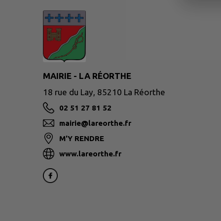
MAIRIE - LA RÉORTHE
18 rue du Lay, 85210 La Réorthe
02 51 27 81 52
mairie@lareorthe.fr
M'Y RENDRE
www.lareorthe.fr