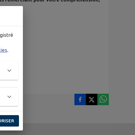
gistré
kies
.
ORISER