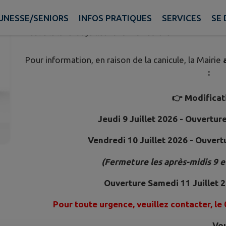
D'OUVERTURE AU PUBLIC - MAI
UNESSE/SENIORS
INFOS PRATIQUES
SERVICES
SE 
Publié le lundi 06 juillet 2026 - La Réorthe
Pour information, en raison de la canicule, la Mairie
:
👉 Modificati
Jeudi 9 Juillet 2026 - Ouvertur
Vendredi 10 Juillet 2026 - Ouver
(Fermeture les après-midis 9 et
Ouverture Samedi 11 Juillet 
Pour toute urgence, veuillez contacter,
le
Vou