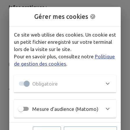
Infos pratiques :
Gérer mes cookies 🍪
✔ Visites gratuites, sur inscription obligatoire
✔ Durée de chaque visite : environ 1h
Ce site web utilise des cookies. Un cookie est
un petit fichier enregistré sur votre terminal
✔ À partir de 8 ans
lors de la visite sur le site.
✔ Attention : les sites ne sont pas accessibles aux
Pour en savoir plus, consultez notre
Politique
personnes à mobilité réduite
de gestion des cookies
.
Obligatoire
Adresses :
Angle Guignard : Usine de l'Angle Guignard,
85210 La Réorthe
Mesure d'audience (Matomo)
Station d’épuration : Station d'épuration, Rue
de la Poirasse, 85110 Chantonnay