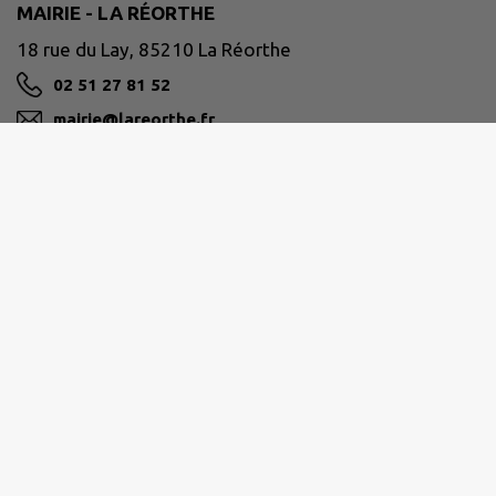
MAIRIE - LA RÉORTHE
18 rue du Lay, 85210 La Réorthe
02 51 27 81 52
mairie@lareorthe.fr
M'Y RENDRE
www.lareorthe.fr
SUD-VENDÉE-LITTORAL