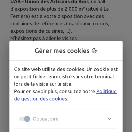
UAB -
Union des Artisans du Bois
, un hall
d'exposition de plus de 2 000 m² (situé à La
Ferrière) est à votre disposition avec des
centaines de références (matériaux, coloris,
expositions de cuisines, ...).
N'hésitez pas à aller le visiter.
Gérer mes cookies 🍪
COORDONNÉES
Ce site web utilise des cookies. Un cookie est
un petit fichier enregistré sur votre terminal
7 Le Champ Marotte, La Réorthe 85210
lors de la visite sur le site.
fc-cob@orange.fr
Pour en savoir plus, consultez notre
Politique
www.fc-cob.fr
de gestion des cookies
.
09 64 20 21 03
Obligatoire