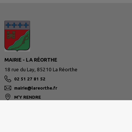
MAIRIE - LA RÉORTHE
18 rue du Lay, 85210 La Réorthe
02 51 27 81 52
mairie@lareorthe.fr
M'Y RENDRE
www.lareorthe.fr