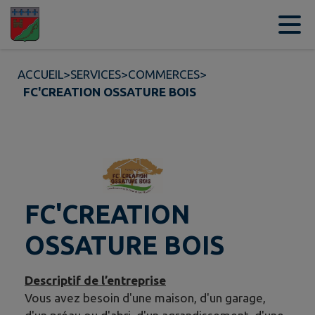
Contenu
Menu
Recherche
Pied de page
ACCUEIL
>
SERVICES
>
COMMERCES
>
FC'CREATION OSSATURE BOIS
FC'CREATION
OSSATURE BOIS
Descriptif de l’entreprise
Vous avez besoin d'une maison, d'un garage,