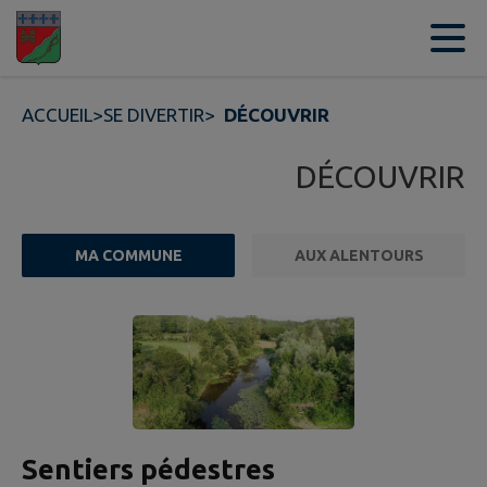
Contenu
Menu
Recherche
Pied de page
ACCUEIL
>
SE DIVERTIR
>
DÉCOUVRIR
DÉCOUVRIR
MA COMMUNE
AUX ALENTOURS
2 points d'intérêts trouvés.
Sentiers pédestres