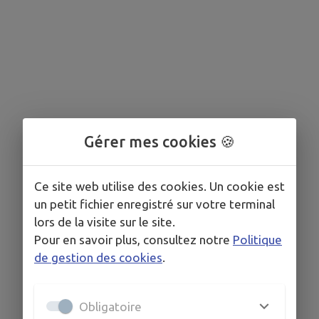
découvrirez également des lieux insolites de la Réorthe.
A vous de trouver les indices pour résoudre chaque
mission. Munissez-vous d'un smartphone ou bien
récupérez la documentation nécessaire en Mairie. A vous
de jouer ! 😊 -> cliquez...
Gérer mes cookies 🍪
Ce site web utilise des cookies. Un cookie est
un petit fichier enregistré sur votre terminal
lors de la visite sur le site.
Pour en savoir plus, consultez notre
Politique
de gestion des cookies
.
Obligatoire