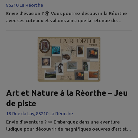
85210 La Réorthe
Envie d'évasion ? 🌍 Vous pourrez découvrir la Réorthe
avec ses coteaux et vallons ainsi que la retenue de
l'Angle Guignard en parcourant différents sentiers
pédestres qui représentent une longueur totale de 10
km, comptez environ 3h de balade. Ces sentiers sont
représentés par un balisage jaune afin de mieux vous
orienter. Cliquez ici , pour découvrir la cartographie. 👉
Article du magazine...
Art et Nature à la Réorthe – Jeu
de piste
18 Rue du Lay, 85210 La Réorthe
Envie d'aventure ? 👀 Embarquez dans une aventure
ludique pour découvrir de magnifiques oeuvres d'artistes
locaux. A travers ce jeu de piste Art et Nature, vous