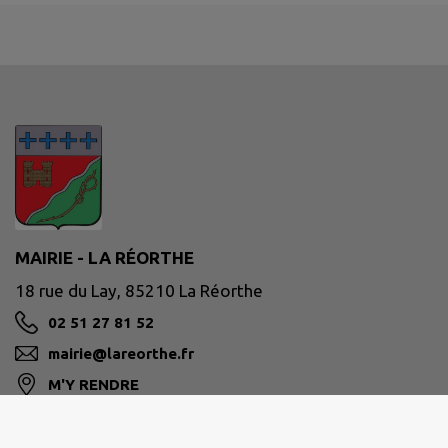
MAIRIE - LA RÉORTHE
18 rue du Lay, 85210 La Réorthe
02 51 27 81 52
mairie@lareorthe.fr
M'Y RENDRE
www.lareorthe.fr