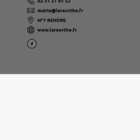
02 51 27 81 52
mairie@lareorthe.fr
M'Y RENDRE
www.lareorthe.fr
Site réalisé par
IntraMuros SAS
|
Mentions légales
|
CGU