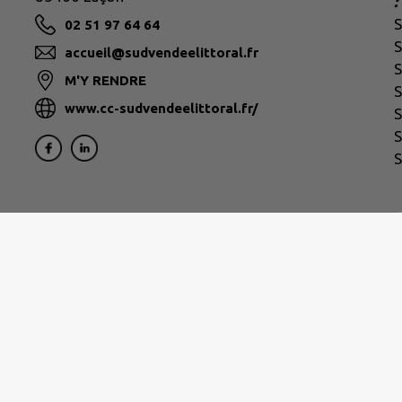
:
02 51 97 64 64
S
accueil@sudvendeelittoral.fr
S
M'Y RENDRE
S
www.cc-sudvendeelittoral.fr/
S
S
S
|
Politique de confidentialité
|
Accessibilité : partielleme