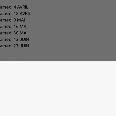
Samedi 4 AVRIL
amedi 18 AVRIL
amedi 9 MAI
amedi 16 MAI
amedi 30 MAI
amedi 13 JUIN
amedi 27 JUIN
nt conforme
|
Gérer mes cookies
|
Rechercher