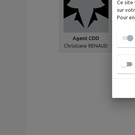
Ce site 
sur votr
Pour en
Agent CDD
Christiane RENAUD