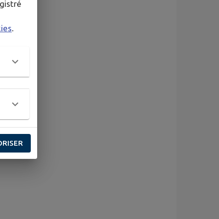
gistré
kies
.
ORISER